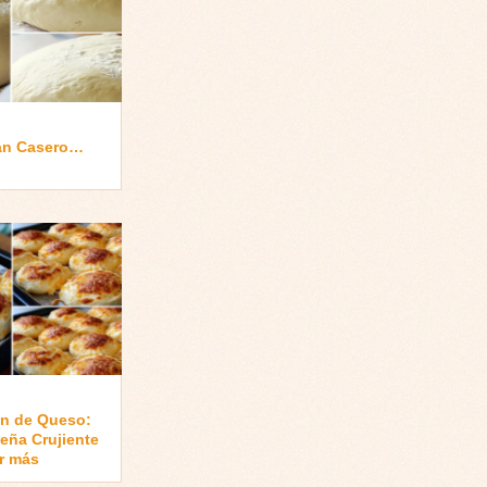
an Casero…
an de Queso:
leña Crujiente
r más