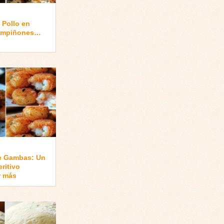
 Pollo en
hampiñones…
e Gambas: Un
ritivo
r más