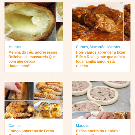
Massas
Carnes
,
Macarrão
,
Massas
Menina do céu, adorei essas
Hoje vamos aprender a fazer
Bolinhas de mussarela Que
Bife a Rolê, gente que delicia,
bom que delícia
toda família amou está
Haaaaaaaa!!!
receita
Carnes
Massas
Frango Soberano de Forno
Esfiha aberta do Habib’s ”