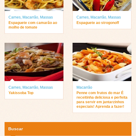
Carnes
,
Macarrão
,
Massas
Carnes
,
Macarrão
,
Massas
Espaguete com camarão ao
Espaguete ao strogonoff
molho de tomate
Carnes
,
Macarrão
,
Massas
Macarrão
Yakissoba Top
Penne com frutos do mar É
receitinha deliciosa e perfeita
para servir em jantarzinhos
especiais! Aprenda a fazer!
Buscar