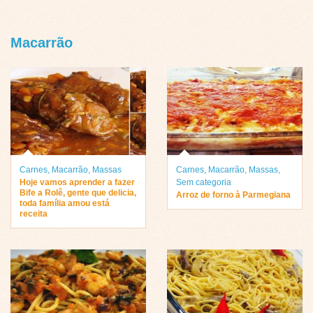
Macarrão
Carnes
,
Macarrão
,
Massas
Carnes
,
Macarrão
,
Massas
,
Hoje vamos aprender a fazer
Sem categoria
Bife a Rolê, gente que delicia,
Arroz de forno à Parmegiana
toda família amou está
receita